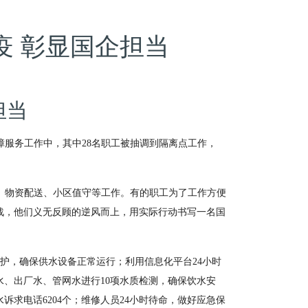
疫 彰显国企担当
担当
障服务工作中，其中
28
名职工被抽调到隔离点工作，
、物资配送、小区值守等工作。有的职工为了工作方便
战，他们义无反顾的逆风而上，用实际行动书写一名国
护，确保供水设备正常运行；利用信息化平台
24
小时
水、出厂水、管网水进行
10
项水质检测，确保饮水安
水诉求电话
6204
个；维修人员
24
小时待命，做好应急保