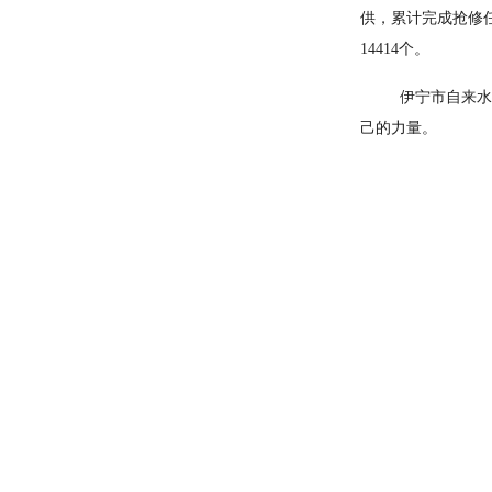
供，累计完成抢修
14414
个。
伊宁市自来水
己的力量。