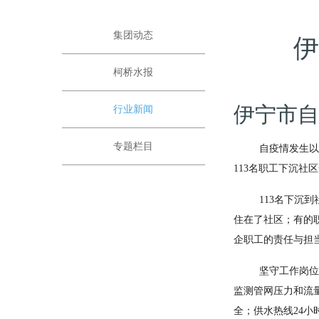
集团动态
伊
柯桥水报
伊宁市自
行业新闻
专题栏目
自疫情发生以
113
名职工下沉社区
113
名下沉到
住在了社区；有的
企职工的责任与担
坚守工作岗位
监测管网压力和流
全；供水热线
24
小