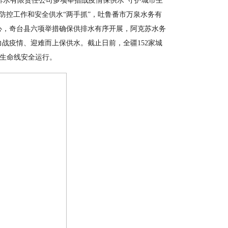
排水有限责任公司多项举措战疫情保供水
“
守护城市生
防控工作和安全供水
“
两手抓
”
，吐鲁番市万泉水务有
心，奇台县六项举措确保供排水有序开展，阿克苏水务
力战疫情、迎难而上保供水。截止日前，全疆
152
家城
生命线安全运行。