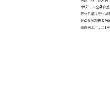
防控一线工作人员
命线
”
，木垒县合盛
限公司坚决守住城
环保集团积极参与
镇自来水厂，
111
座