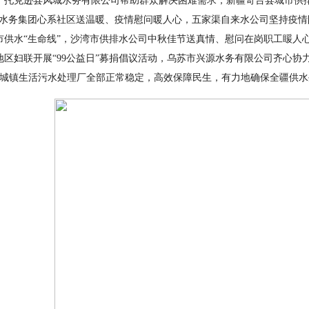
，托克逊县风城水务有限公司帮助群众解决困难需求，新疆奇台县城市供
水务集团心系社区送温暖、疫情慰问暖人心，五家渠自来水公司坚持疫情
市供水“生命线”，沙湾市供排水公司中秋佳节送真情、慰问在岗职工䁔人
地区妇联开展“
99
公益日
”
募捐倡议活动，乌苏市兴源水务有限公司齐心协
城镇生活污水处理厂全部正常稳定，高效保障民生，有力地确保全疆供水