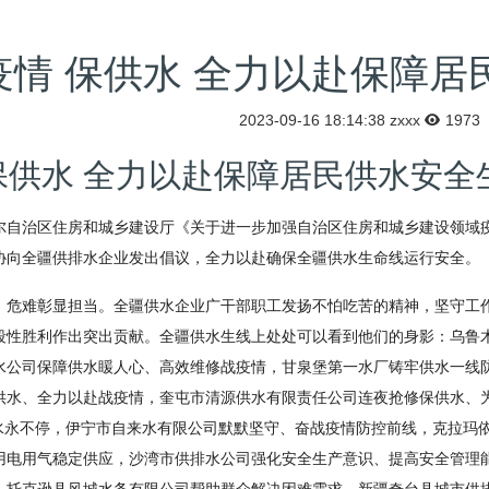
疫情 保供水 全力以赴保障居
2023-09-16 18:14:38
zxxx
1973
保供水 全力以赴保障居民供水安全
尔自治区住房和城乡建设厅《关于进一步加强自治区住房和城乡建设领域
协向全疆供排水企业发出倡议，全力以赴确保全疆供水生命线运行安全。
，危难彰显担当。全疆供水企业广干部职工发扬不怕吃苦的精神，坚守工
段性胜利作出突出贡献。全疆供水生线上处处可以看到他们的身影：乌鲁
水公司保障供水䁔人心、高效维修战疫情，甘泉堡第一水厂铸牢供水一线
供水、全力以赴战疫情，奎屯市清源供水有限责任公司连夜抢修保供水、
供水永不停，伊宁市自来水有限公司默默坚守、奋战疫情防控前线，克拉玛
用电用气稳定供应，沙湾市供排水公司强化安全生产意识、提高安全管理